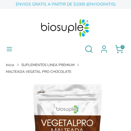
Ir
ENVIOS GRATIS A PARTIR DE $1000 (ENVIOGRATIS)
directamente
al
contenido
Buscar
buscar
en
nuestra
tienda
buscar
Buscar
0
en
nuestra
tienda
Inicio
SUPLEMENTOS LINEA PREMIUM
MALTEADA VEGETAL PRO CHOCOLATE