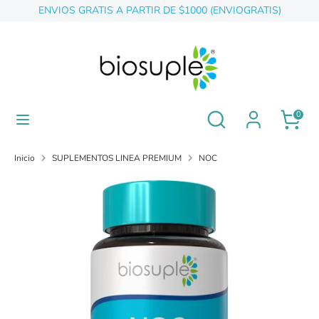
Ir
ENVIOS GRATIS A PARTIR DE $1000 (ENVIOGRATIS)
directamente
al
contenido
Buscar
buscar
en
nuestra
tienda
buscar
Buscar
0
en
nuestra
tienda
Inicio
SUPLEMENTOS LINEA PREMIUM
NOC