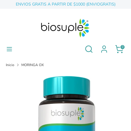
Ir
ENVIOS GRATIS A PARTIR DE $1000 (ENVIOGRATIS)
directamente
al
contenido
Buscar
buscar
en
nuestra
tienda
buscar
Buscar
0
en
nuestra
tienda
Inicio
MORINGA OX